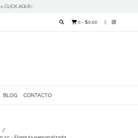
 >> CLICK AQUÍ✨
0
-
$0,00
BLOG
CONTACTO
0 cc - Fórmula personalizada